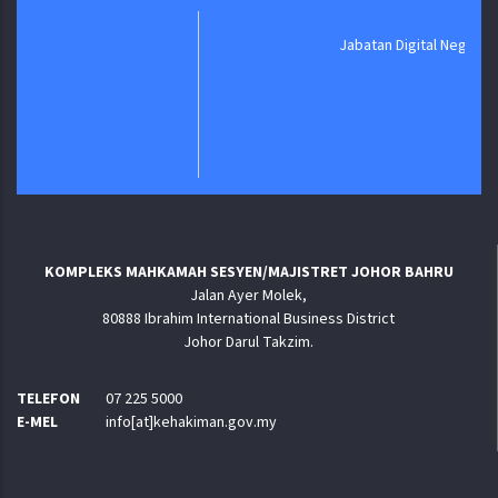
Jabatan Digital Negara
KOMPLEKS MAHKAMAH SESYEN/MAJISTRET JOHOR BAHRU
Jalan Ayer Molek,
80888 Ibrahim International Business District
Johor Darul Takzim.
TELEFON
07 225 5000
E-MEL
info[at]kehakiman.gov.my