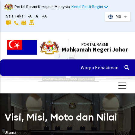
Langkau
Portal Rasmi Kerajaan Malaysia
Kenal Pasti Begini
ke
Saiz Teks :
-A
A
+A
MS
Sena
kandungan
utama
PORTAL RASMI
Mahkamah Negeri Johor
Warga Kehakiman
Visi, Misi, Moto dan Nilai
Utama