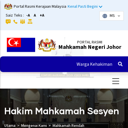
Langkau
Portal Rasmi Kerajaan Malaysia
Kenal Pasti Begini
ke
Saiz Teks :
-A
A
+A
MS
Sena
kandungan
utama
PORTAL RASMI
Mahkamah Negeri Johor
Warga Kehakiman
Hakim Mahkamah Sesyen
Utama
Mengenai Kami
Mahkamah Rendah