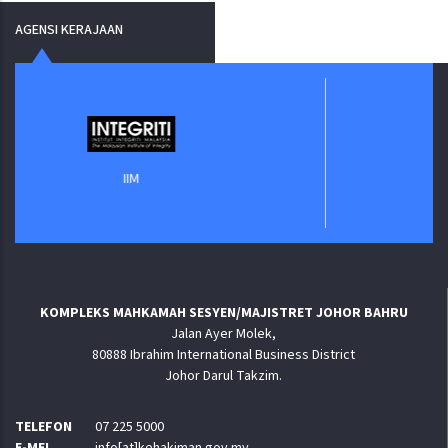
AGENSI KERAJAAN
Jabatan Dig
IIM
KOMPLEKS MAHKAMAH SESYEN/MAJISTRET JOHOR BAHRU
Jalan Ayer Molek,
80888 Ibrahim International Business District
Johor Darul Takzim.
TELEFON
07 225 5000