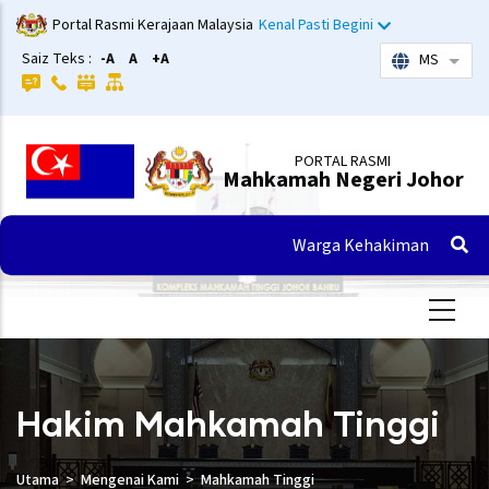
Langkau
Portal Rasmi Kerajaan Malaysia
Kenal Pasti Begini
ke
Saiz Teks :
-A
A
+A
MS
Sena
kandungan
utama
PORTAL RASMI
Mahkamah Negeri Johor
Warga Kehakiman
Hakim Mahkamah Tinggi
Utama
Mengenai Kami
Mahkamah Tinggi