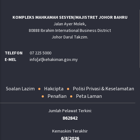
KOMPLEKS MAHKAMAH SESYEN/MAJISTRET JOHOR BAHRU
Jalan Ayer Molek,
80888 Ibrahim International Business District
Johor Darul Takzim.
TELEFON
07 225 5000
E-MEL
info[at]kehakiman.gov.my
Soalan Lazim
Hakcipta
Polisi Privasi & Keselamatan
Penafian
Peta Laman
862842
Kemaskini Terakhir
6/8/2026