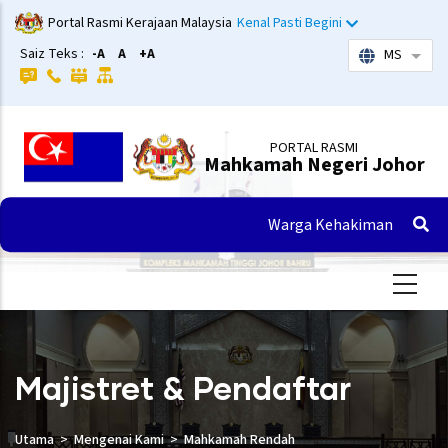
Langkau
Portal Rasmi Kerajaan Malaysia
Kenal Pasti Begini
ke
Saiz Teks :
-A
A
+A
MS
Sena
kandungan
utama
PORTAL RASMI
Mahkamah Negeri Johor
Warga Kehakiman
Majistret & Pendaftar
Utama
Mengenai Kami
Mahkamah Rendah