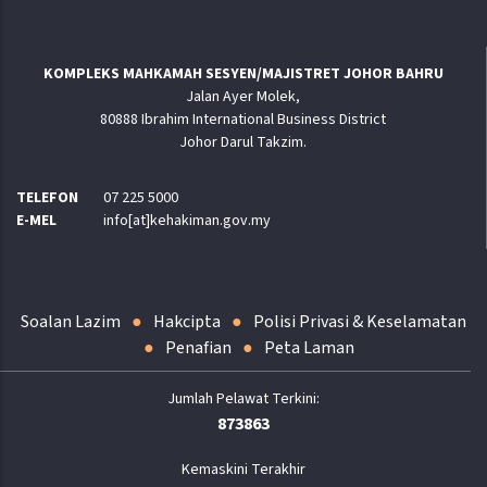
KOMPLEKS MAHKAMAH SESYEN/MAJISTRET JOHOR BAHRU
Jalan Ayer Molek,
80888 Ibrahim International Business District
Johor Darul Takzim.
TELEFON
07 225 5000
E-MEL
info[at]kehakiman.gov.my
Soalan Lazim
Hakcipta
Polisi Privasi & Keselamatan
Penafian
Peta Laman
873863
Kemaskini Terakhir