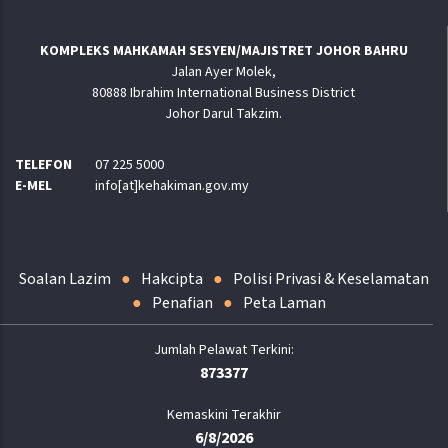
KOMPLEKS MAHKAMAH SESYEN/MAJISTRET JOHOR BAHRU
Jalan Ayer Molek,
80888 Ibrahim International Business District
Johor Darul Takzim.
TELEFON
07 225 5000
E-MEL
info[at]kehakiman.gov.my
Soalan Lazim
Hakcipta
Polisi Privasi & Keselamatan
Penafian
Peta Laman
873377
Kemaskini Terakhir
6/8/2026