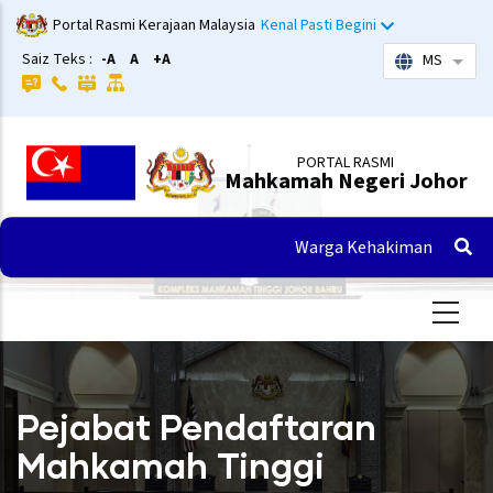
Langkau
Portal Rasmi Kerajaan Malaysia
Kenal Pasti Begini
ke
Saiz Teks :
-A
A
+A
MS
Sena
kandungan
utama
PORTAL RASMI
Mahkamah Negeri Johor
Warga Kehakiman
Pejabat Pendaftaran
Mahkamah Tinggi