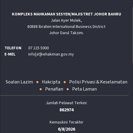
KOMPLEKS MAHKAMAH SESYEN/MAJISTRET JOHOR BAHRU
Jalan Ayer Molek,
80888 Ibrahim International Business District
Johor Darul Takzim.
TELEFON
07 225 5000
E-MEL
info[at]kehakiman.gov.my
Soalan Lazim
Hakcipta
Polisi Privasi & Keselamatan
Penafian
Peta Laman
862974
Kemaskini Terakhir
6/8/2026