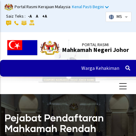
Langkau
Portal Rasmi Kerajaan Malaysia
Kenal Pasti Begini
ke
Saiz Teks :
-A
A
+A
MS
Sena
kandungan
utama
PORTAL RASMI
Mahkamah Negeri Johor
Warga Kehakiman
Pejabat Pendaftaran
Mahkamah Rendah