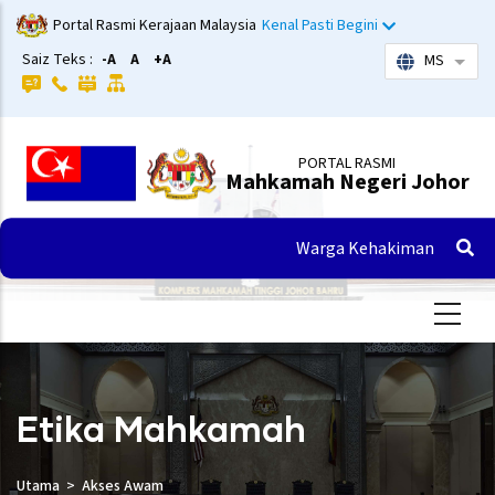
Langkau
Portal Rasmi Kerajaan Malaysia
Kenal Pasti Begini
ke
Saiz Teks :
-A
A
+A
MS
Sena
kandungan
utama
PORTAL RASMI
Mahkamah Negeri Johor
Warga Kehakiman
Etika Mahkamah
Utama
Akses Awam