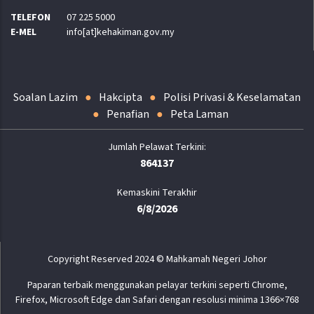
TELEFON
07 225 5000
E-MEL
info[at]kehakiman.gov.my
Soalan Lazim
Hakcipta
Polisi Privasi & Keselamatan
Penafian
Peta Laman
864137
Kemaskini Terakhir
6/8/2026
Copyright Reserved 2024 © Mahkamah Negeri Johor
Paparan terbaik menggunakan pelayar terkini seperti Chrome,
Firefox, Microsoft Edge dan Safari dengan resolusi minima 1366×768