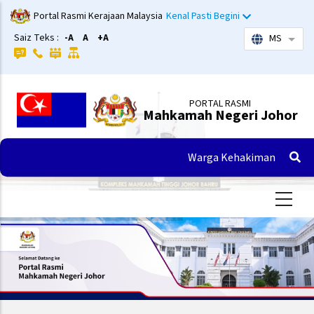
Langkau
Portal Rasmi Kerajaan Malaysia
Kenal Pasti Begini
ke
Saiz Teks :
-A
A
+A
MS
Sena
kandungan
utama
PORTAL RASMI
Mahkamah Negeri Johor
Warga Kehakiman