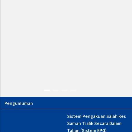
NOTIS PEMAKLUMAN :
Sistem Pengakuan Salah Kes
GANGUAN CAPAIAN
Saman Trafik Secara Dalam
PERKHIDMATAN TALIAN
Talian (Sistem EPG)