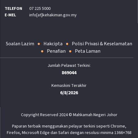
TELEFON
07 225 5000
E-MEL
info[at]kehakiman.gov.my
Soalan Lazim
Hakcipta
Polisi Privasi & Keselamatan
Penafian
Peta Laman
869044
Kemaskini Terakhir
6/8/2026
Copyright Reserved 2024 © Mahkamah Negeri Johor
Paparan terbaik menggunakan pelayar terkini seperti Chrome,
Firefox, Microsoft Edge dan Safari dengan resolusi minima 1366×768