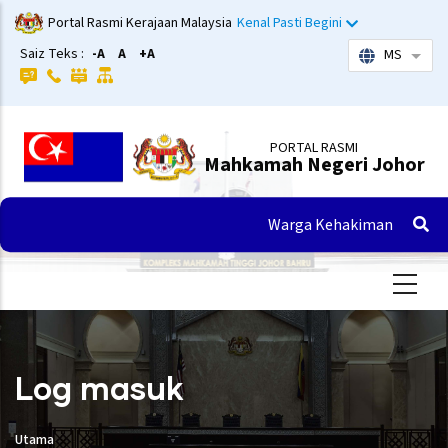
Langkau
Portal Rasmi Kerajaan Malaysia
Kenal Pasti Begini
ke
Saiz Teks :
-A
A
+A
MS
Sena
kandungan
utama
PORTAL RASMI
Mahkamah Negeri Johor
Warga Kehakiman
Log masuk
Utama