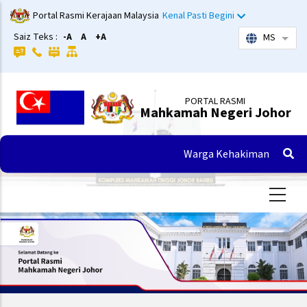
Langkau
Portal Rasmi Kerajaan Malaysia
Kenal Pasti Begini
ke
Saiz Teks :
-A
A
+A
MS
Sena
kandungan
utama
PORTAL RASMI
Mahkamah Negeri Johor
Warga Kehakiman