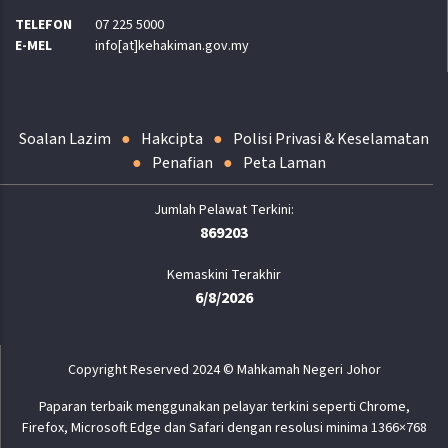
TELEFON
07 225 5000
E-MEL
info[at]kehakiman.gov.my
Soalan Lazim
Hakcipta
Polisi Privasi & Keselamatan
Penafian
Peta Laman
869203
Kemaskini Terakhir
6/8/2026
Copyright Reserved 2024 © Mahkamah Negeri Johor
Paparan terbaik menggunakan pelayar terkini seperti Chrome,
Firefox, Microsoft Edge dan Safari dengan resolusi minima 1366×768