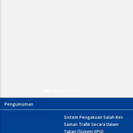
NOTIS PEMAKLUMAN :
Sistem Pengakuan Salah Kes
GANGUAN CAPAIAN
Saman Trafik Secara Dalam
PERKHIDMATAN TALIAN
Talian (Sistem EPG)