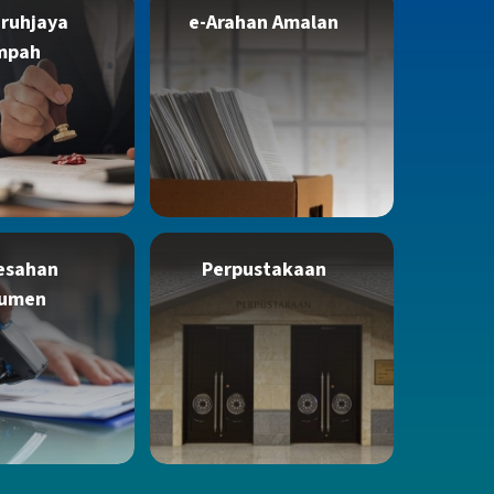
ruhjaya
e-Arahan Amalan
mpah
esahan
Perpustakaan
umen