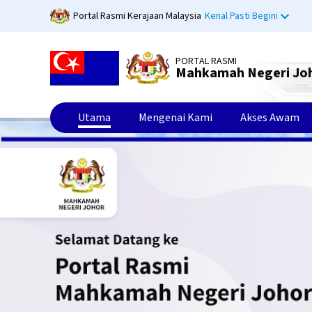
Langkau
Portal Rasmi Kerajaan Malaysia
Kenal Pasti Begini
ke
kandungan
utama
PORTAL RASMI
Mahkamah Negeri Jo
Utama
Mengenai Kami
Akses Awam