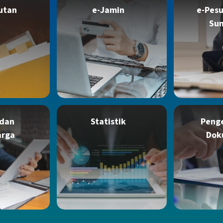
utan
e-Jamin
e-Pesu
Su
 dan
Statistik
Peng
arga
Dok