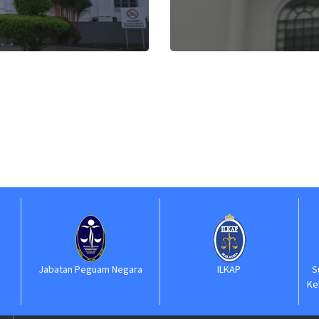
Jabatan Peguam Negara
ILKAP
S
Ke