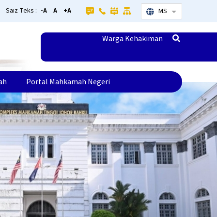
Saiz Teks :
-A
A
+A
MS
Senarai tamba
Warga Kehakiman
ah
Portal Mahkamah Negeri